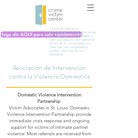
Se puede rastrear su
computadora. Es imposible borrar
Haga clic AQUÍ para salir rápidamente
completamente su actividad. Si
cree que alguien está rastreando
el uso de su computadora en
casa, use una computadora
pública, como las de una
biblioteca.
Asociación de Intervención
contra la Violencia Doméstica
Domestic Violence Intervention
Partnership
Victim Advocates in St. Louis’ Domestic
Violence Intervention Partnership provide
immediate crisis response and ongoing
support for victims of intimate partner
violence. Most referrals are received from