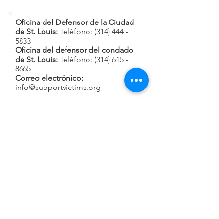
Oficina del Defensor de la Ciudad
de St. Louis:
Teléfono:
(314) 444 -
5833
Oficina del defensor del condado
de St. Louis:
Teléfono:
(314) 615 -
8665
Correo electrónico:
info@supportvictims.org
Llámanos:
(314) 652-3623
Horas telefónicas:
Lunes a viernes de 8:30 a. M. A 5 p. M.
Encuéntranos:
539 North Grand Blvd., Suite 400
Saint Louis, Misuri 63103
Horario de atención sin cita previa:
Lunes a jueves de 10 a.m. a 2 p.m.
In person meetings are by
appointment only.
Call to schedule.