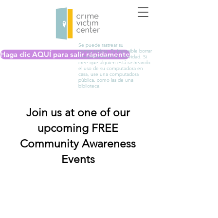
Se puede rastrear su
computadora. Es imposible borrar
Haga clic AQUÍ para salir rápidamente
completamente su actividad. Si
cree que alguien está rastreando
el uso de su computadora en
casa, use una computadora
pública, como las de una
biblioteca.
Join us at one of our
upcoming FREE
Community Awareness
Events